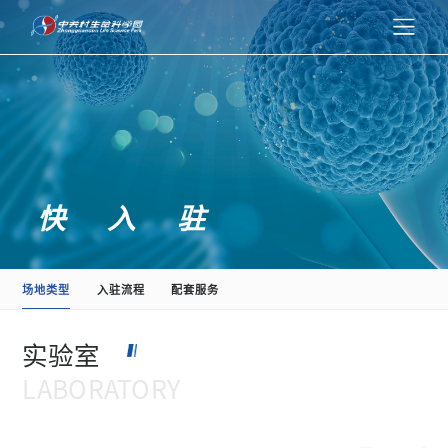
新起点
生命园
快入驻
产业汇
场地类型
入驻流程
配套服务
实验室
强赋能
LABORATORY
新资讯