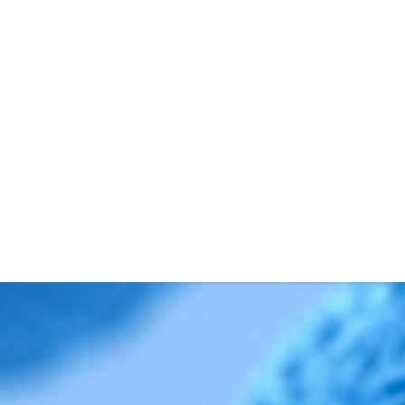
快
聚
联
入
英
系
驻
才
窗