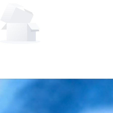
新
生
产
强
新
党
起
命
业
赋
资
建
点
园
汇
能
讯